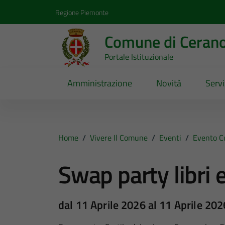
Vai ai contenuti
Vai al footer
Regione Piemonte
Comune di Ceran
Portale Istituzionale
Amministrazione
Novità
Servi
Home
/
Vivere Il Comune
/
Eventi
/
Evento C
Swap party libri 
dal 11 Aprile 2026 al 11 Aprile 202