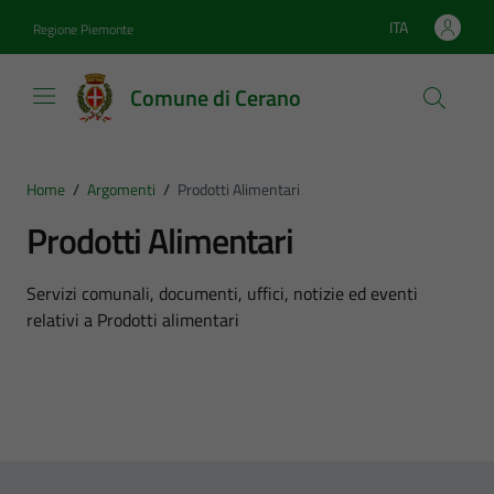
Vai ai contenuti
Vai al footer
ITA
Regione Piemonte
Lingua attiva:
Comune di Cerano
Home
/
Argomenti
/
Prodotti Alimentari
Prodotti Alimentari
Dettagli dell'argomento
Servizi comunali, documenti, uffici, notizie ed eventi
relativi a Prodotti alimentari