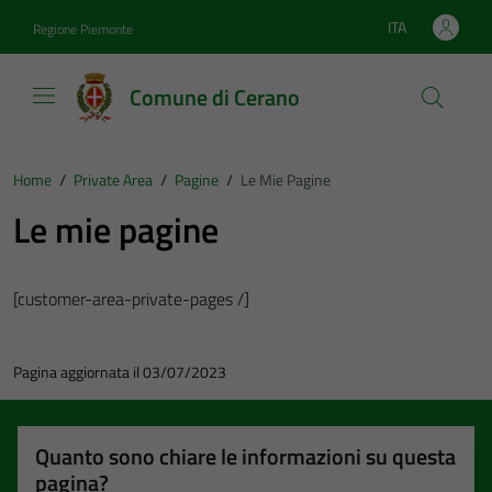
Vai ai contenuti
Vai al footer
ITA
Regione Piemonte
Lingua attiva:
Comune di Cerano
Home
/
Private Area
/
Pagine
/
Le Mie Pagine
Le mie pagine
[customer-area-private-pages /]
Pagina aggiornata il 03/07/2023
Quanto sono chiare le informazioni su questa
pagina?