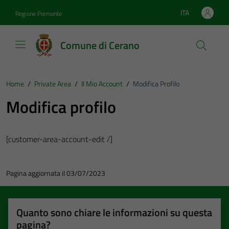
Vai ai contenuti
Vai al footer
ITA
Regione Piemonte
Lingua attiva:
Comune di Cerano
Home
/
Private Area
/
Il Mio Account
/
Modifica Profilo
Modifica profilo
[customer-area-account-edit /]
Pagina aggiornata il 03/07/2023
Quanto sono chiare le informazioni su questa
pagina?