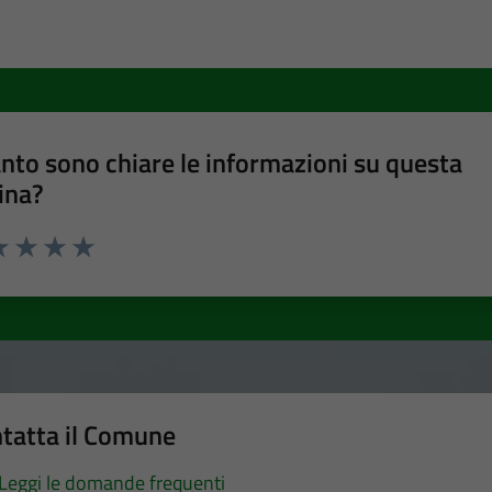
nto sono chiare le informazioni su questa
ina?
a 1 stelle su 5
luta 2 stelle su 5
Valuta 3 stelle su 5
Valuta 4 stelle su 5
Valuta 5 stelle su 5
tatta il Comune
Leggi le domande frequenti