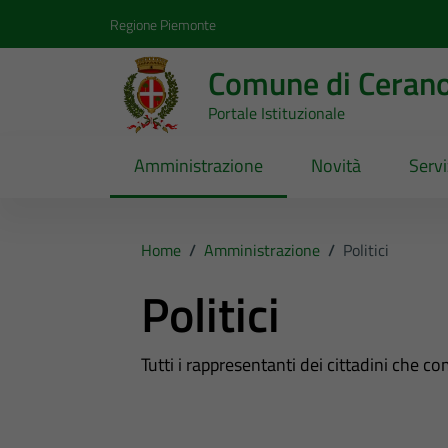
Vai ai contenuti
Vai al footer
Regione Piemonte
Comune di Ceran
Portale Istituzionale
Amministrazione
Novità
Servi
Home
/
Amministrazione
/
Politici
Politici
Tutti i rappresentanti dei cittadini che c