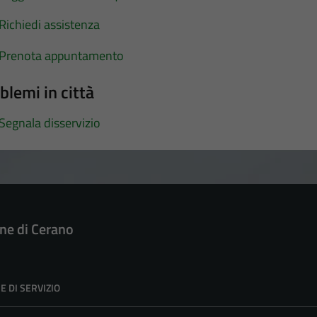
Richiedi assistenza
Prenota appuntamento
blemi in città
Segnala disservizio
e di Cerano
E DI SERVIZIO