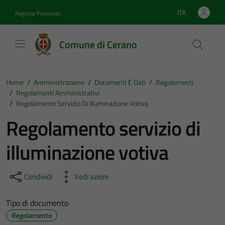
Vai ai contenuti
Vai al footer
ITA
Regione Piemonte
Lingua attiva:
Comune di Cerano
Home
/
Amministrazione
/
Documenti E Dati
/
Regolamenti
/
Regolamenti Amministrativi
/
Regolamento Servizio Di Illuminazione Votiva
Regolamento servizio di
illuminazione votiva
Condividi
Vedi azioni
Tipo di documento
Regolamento