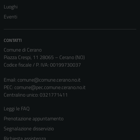
Luoghi
Eventi
CONTATTI
Comune di Cerano
Piazza Crespi, 11 28065 – Cerano (NO)
Codice fiscale / P. IVA: 00199730037
Tecnici
Email:
comune@comune.cerano.no.it
Questi cookie
PEC:
comune@pec.comune.cerano.no.it
sono necessari
Centralino unico: 0321771411
per il
funzionamento
Leggi le FAQ
del sito e non
Prenotazione appuntamento
possono
Segnalazione disservizio
essere
disabilitati.
Richiesta assistenza