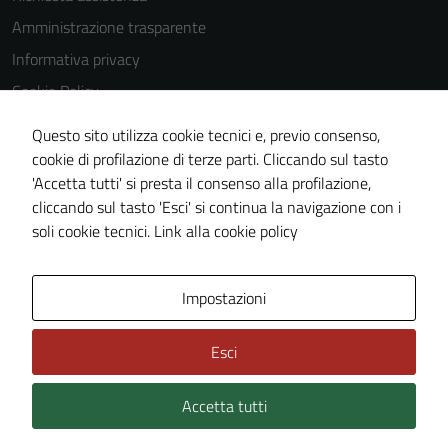
Questi cookie
Amministrazione trasparente
non raccolgono
Informativa privacy
informazioni
personali.
Cookie Policy
Note legali
Questo sito utilizza cookie tecnici e, previo consenso,
Dichiarazione di accessibilità
cookie di profilazione di terze parti. Cliccando sul tasto
'Accetta tutti' si presta il consenso alla profilazione,
Piano di miglioramento del sito
cliccando sul tasto 'Esci' si continua la navigazione con i
Meccanismo di feedback
soli cookie tecnici.
Link alla cookie policy
Area Privata
Impostazioni
Esci
Accetta tutti
Credits: ©
Technical Design s.r.l.