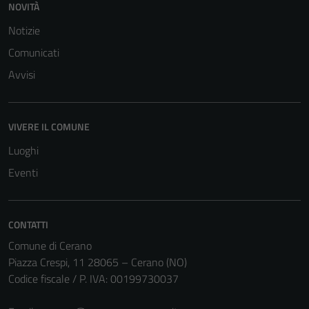
NOVITÀ
Notizie
Comunicati
Avvisi
VIVERE IL COMUNE
Luoghi
Eventi
CONTATTI
Tecnici
Comune di Cerano
Questi cookie
Piazza Crespi, 11 28065 – Cerano (NO)
sono necessari
Codice fiscale / P. IVA: 00199730037
per il
funzionamento