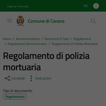
Vai ai contenuti
Vai al footer
ITA
Regione Piemonte
Lingua attiva:
Comune di Cerano
Home
/
Amministrazione
/
Documenti E Dati
/
Regolamenti
/
Regolamenti Amministrativi
/
Regolamento Di Polizia Mortuaria
Regolamento di polizia
mortuaria
Condividi
Vedi azioni
Tipo di documento
Regolamento