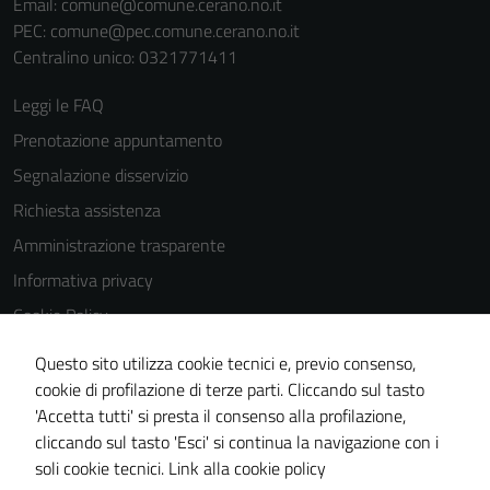
Email:
comune@comune.cerano.no.it
del sito e non
PEC:
comune@pec.comune.cerano.no.it
possono
Centralino unico: 0321771411
essere
disabilitati.
Leggi le FAQ
Questi cookie
Prenotazione appuntamento
non raccolgono
Segnalazione disservizio
informazioni
personali.
Richiesta assistenza
Amministrazione trasparente
Informativa privacy
Cookie Policy
Note legali
Questo sito utilizza cookie tecnici e, previo consenso,
Dichiarazione di accessibilità
cookie di profilazione di terze parti. Cliccando sul tasto
'Accetta tutti' si presta il consenso alla profilazione,
Piano di miglioramento del sito
cliccando sul tasto 'Esci' si continua la navigazione con i
Meccanismo di feedback
soli cookie tecnici.
Link alla cookie policy