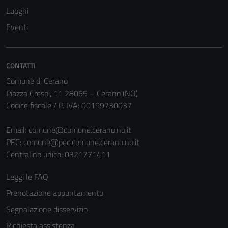
Luoghi
Eventi
CONTATTI
Comune di Cerano
Piazza Crespi, 11 28065 – Cerano (NO)
Codice fiscale / P. IVA: 00199730037
Tecnici
Email:
comune@comune.cerano.no.it
Questi cookie
PEC:
comune@pec.comune.cerano.no.it
sono necessari
Centralino unico: 0321771411
per il
funzionamento
Leggi le FAQ
del sito e non
Prenotazione appuntamento
possono
Segnalazione disservizio
essere
disabilitati.
Richiesta assistenza