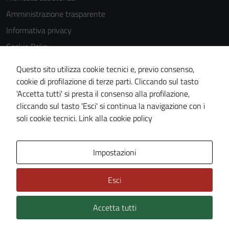
Questi cookie
Amministrazione trasparente
non raccolgono
Informativa privacy
informazioni
personali.
Cookie Policy
Note legali
Questo sito utilizza cookie tecnici e, previo consenso,
Dichiarazione di accessibilità
cookie di profilazione di terze parti. Cliccando sul tasto
'Accetta tutti' si presta il consenso alla profilazione,
Piano di miglioramento del sito
cliccando sul tasto 'Esci' si continua la navigazione con i
Meccanismo di feedback
soli cookie tecnici.
Link alla cookie policy
Area Privata
Impostazioni
Esci
Accetta tutti
Credits: ©
Technical Design s.r.l.