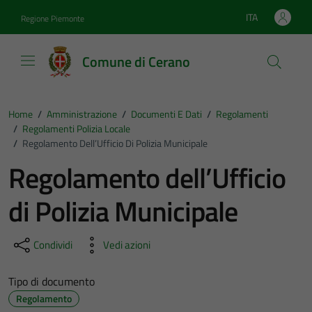
Vai ai contenuti
Vai al footer
ITA
Regione Piemonte
Lingua attiva:
Comune di Cerano
Home
/
Amministrazione
/
Documenti E Dati
/
Regolamenti
/
Regolamenti Polizia Locale
/
Regolamento Dell’Ufficio Di Polizia Municipale
Regolamento dell’Ufficio
di Polizia Municipale
Condividi
Vedi azioni
Tipo di documento
Regolamento