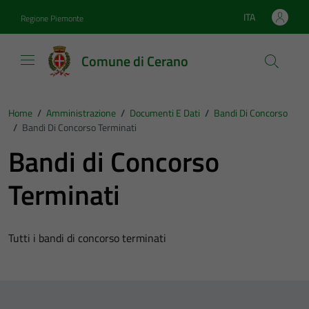
Vai ai contenuti
Vai al footer
ITA
Regione Piemonte
Lingua attiva:
Comune di Cerano
Home
/
Amministrazione
/
Documenti E Dati
/
Bandi Di Concorso
/
Bandi Di Concorso Terminati
Bandi di Concorso
Terminati
Tutti i bandi di concorso terminati